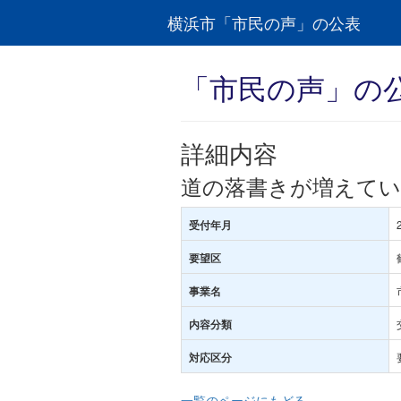
横浜市「市民の声」の公表
「市民の声」の
詳細内容
道の落書きが増えて
受付年月
要望区
事業名
内容分類
対応区分
一覧のページにもどる