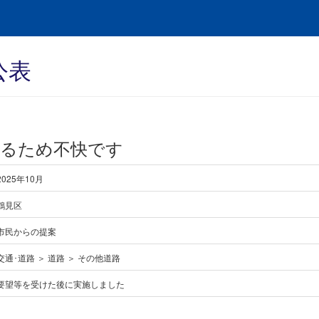
公表
いるため不快です
2025年10月
鶴見区
市民からの提案
交通･道路 ＞ 道路 ＞ その他道路
要望等を受けた後に実施しました