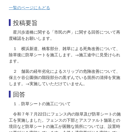
一覧のページにもどる
投稿要旨
星川歩道橋に関する「市民の声」に関する回答について再
度確認をお願いします。
１ 横浜新道、橋客部分、雑草による死角改善について、
除草後に防草シートを施工します。→施工途中に見受けられ
ます。
２ 舗装の経年劣化によるスリップの危険改善について、
保土ケ谷公園側の階段部分の黒ずんでいる箇所の清掃を実施
します。→実施していただけていません。
回答
１．防草シートの施工について
令和７年７月22日にフェンス内の除草及び防草シートの施
工を実施しました。フェンスの下部とアスファルト舗装との
境目など防草シートの施工が困難な箇所については、設置時