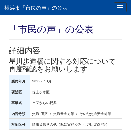
横浜市「市民の声」の公表
Toggl
navig
「市民の声」の公表
詳細内容
星川歩道橋に関する対応について
再度確認をお願いします
2025年10月
受付年月
保土ケ谷区
要望区
市民からの提案
事業名
交通･道路 ＞ 交通安全対策 ＞ その他交通安全対策
内容分類
情報提供その他（既に実施済み・お礼お詫び等）
対応区分