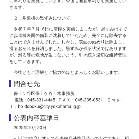
に草刈りを実施しています。今後も適宜草刈りを実施してい
きます。
２．歩道橋の黒ずみについて
令和７年７月16日に清掃を実施しましたが、黒ずみはすで
に歩道橋表面の舗装に沈着していたため、完全には除去する
ことはできませんでした。しかし、表面のぬめりは除去し、
滑るおそれを解消しました。黒ずみが残る状況ではあります
が、滑る等の危険が生じないよう、引き続き適切な維持管理
をしていきます。
今後ともご理解とご協力のほどよろしくお願いします。
問合せ先
保土ケ谷区保土ケ谷土木事務所
電話：045-331-4445 ＦＡＸ：045-335-0531 Ｅｍａｉ
ｌ：ho-doboku@city.yokohama.lg.jp
公表内容基準日
2025年10月20日
※上記の内容はすべて公表内容基準日時点のものであり、現