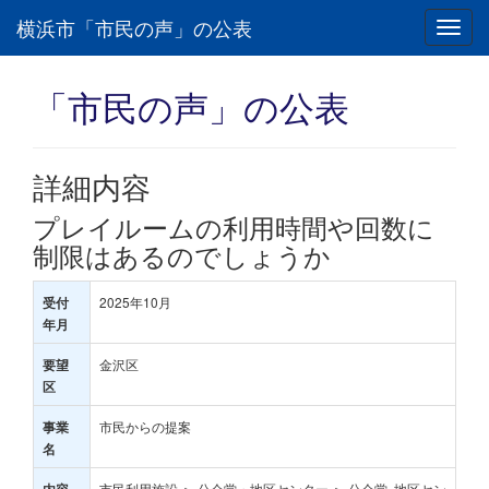
横浜市「市民の声」の公表
Toggl
navig
「市民の声」の公表
詳細内容
プレイルームの利用時間や回数に
制限はあるのでしょうか
2025年10月
受付
年月
金沢区
要望
区
市民からの提案
事業
名
市民利用施設 ＞ 公会堂・地区センター ＞ 公会堂･地区セン