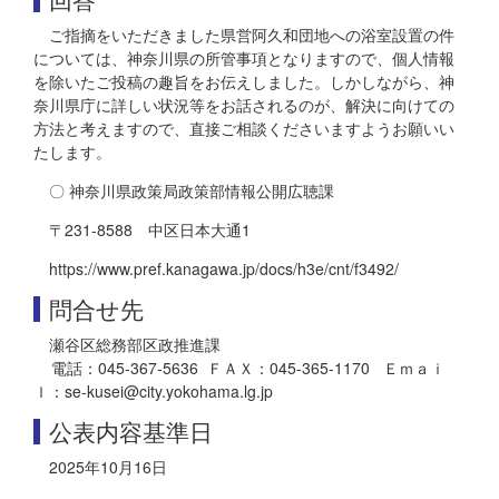
ご指摘をいただきました県営阿久和団地への浴室設置の件
については、神奈川県の所管事項となりますので、個人情報
を除いたご投稿の趣旨をお伝えしました。しかしながら、神
奈川県庁に詳しい状況等をお話されるのが、解決に向けての
方法と考えますので、直接ご相談くださいますようお願いい
たします。
〇 神奈川県政策局政策部情報公開広聴課
〒231-8588 中区日本大通1
https://www.pref.kanagawa.jp/docs/h3e/cnt/f3492/
問合せ先
瀬谷区総務部区政推進課
電話：045-367-5636 ＦＡＸ：045-365-1170 Ｅｍａｉ
ｌ：se-kusei@city.yokohama.lg.jp
公表内容基準日
2025年10月16日