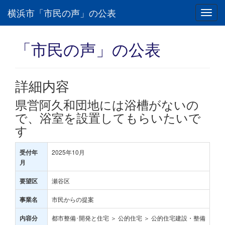
横浜市「市民の声」の公表
Toggl
navig
「市民の声」の公表
詳細内容
県営阿久和団地には浴槽がないの
で、浴室を設置してもらいたいで
す
2025年10月
受付年
月
瀬谷区
要望区
市民からの提案
事業名
都市整備･開発と住宅 ＞ 公的住宅 ＞ 公的住宅建設・整備
内容分