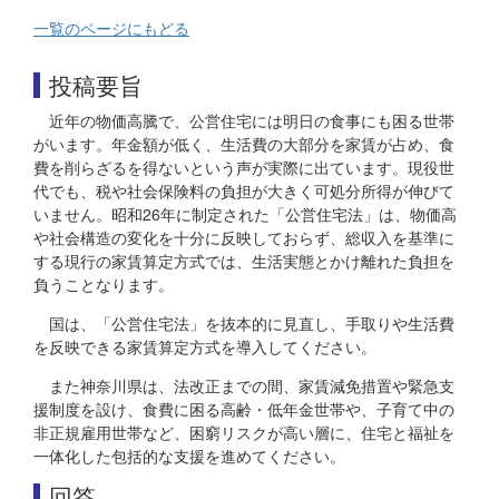
一覧のページにもどる
投稿要旨
近年の物価高騰で、公営住宅には明日の食事にも困る世帯
がいます。年金額が低く、生活費の大部分を家賃が占め、食
費を削らざるを得ないという声が実際に出ています。現役世
代でも、税や社会保険料の負担が大きく可処分所得が伸びて
いません。昭和26年に制定された「公営住宅法」は、物価高
や社会構造の変化を十分に反映しておらず、総収入を基準に
する現行の家賃算定方式では、生活実態とかけ離れた負担を
負うことなります。
国は、「公営住宅法」を抜本的に見直し、手取りや生活費
を反映できる家賃算定方式を導入してください。
また神奈川県は、法改正までの間、家賃減免措置や緊急支
援制度を設け、食費に困る高齢・低年金世帯や、子育て中の
非正規雇用世帯など、困窮リスクが高い層に、住宅と福祉を
一体化した包括的な支援を進めてください。
回答