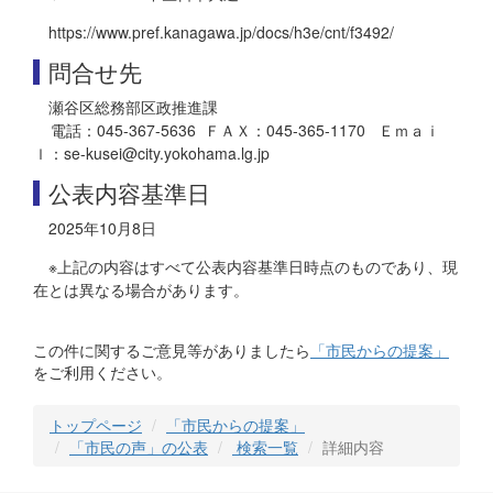
https://www.pref.kanagawa.jp/docs/h3e/cnt/f3492/
問合せ先
瀬谷区総務部区政推進課
電話：045-367-5636 ＦＡＸ：045-365-1170 Ｅｍａｉ
ｌ：se-kusei@city.yokohama.lg.jp
公表内容基準日
2025年10月8日
※上記の内容はすべて公表内容基準日時点のものであり、現
在とは異なる場合があります。
この件に関するご意見等がありましたら
「市民からの提案」
をご利用ください。
トップページ
「市民からの提案」
「市民の声」の公表
検索一覧
詳細内容