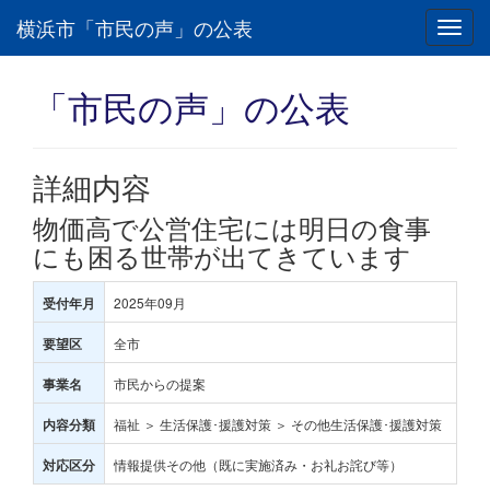
横浜市「市民の声」の公表
Toggl
navig
「市民の声」の公表
詳細内容
物価高で公営住宅には明日の食事
にも困る世帯が出てきています
2025年09月
受付年月
全市
要望区
市民からの提案
事業名
福祉 ＞ 生活保護･援護対策 ＞ その他生活保護･援護対策
内容分類
情報提供その他（既に実施済み・お礼お詫び等）
対応区分