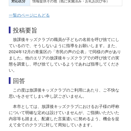
情報提供その他（既に実施済み・お礼お詫び等）
対応区分
一覧のページにもどる
投稿要旨
放課後キッズクラブの職員が子どもの名前を呼び捨てにし
ているので、そうしないように指導をお願いします。また、
2024年12月の青葉区の「市民の声の公表」で同様の声があり
ました。他のエリアの放課後キッズクラブでの呼び捨ての実
態を調査し、呼び捨てしているようであれば指導してくださ
い。
回答
この度は放課後キッズクラブのご利用にあたり、ご不快な
思いをさせてしまい申し訳ございません。
本市としては、放課後キッズクラブにおけるお子様の呼称
について明確な定めは設けていませんが、ご指摘いただいた
内容等も踏まえ、配慮した言葉遣いに努めるよう、機会を捉
えて全てのクラブに対して周知していきます。