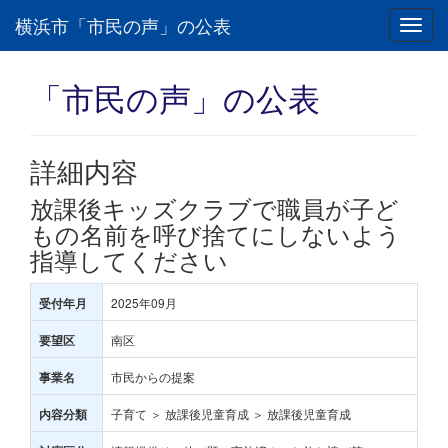
横浜市「市民の声」の公表
Toggl
navig
「市民の声」の公表
詳細内容
放課後キッズクラブで職員が子ど
もの名前を呼び捨てにしないよう
指導してください
2025年09月
受付年月
南区
要望区
市民からの提案
事業名
子育て ＞ 放課後児童育成 ＞ 放課後児童育成
内容分類