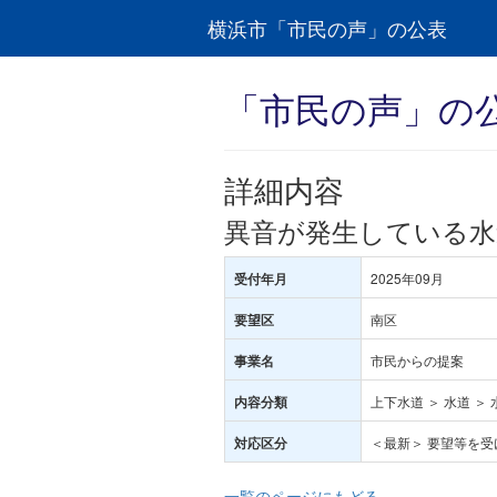
横浜市「市民の声」の公表
「市民の声」の
詳細内容
異音が発生している水
2025年09月
受付年月
南区
要望区
市民からの提案
事業名
上下水道 ＞ 水道 ＞
内容分類
＜最新＞ 要望等を
対応区分
一覧のページにもどる