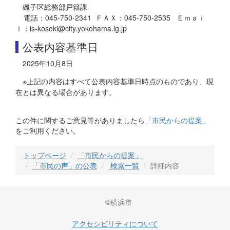
磯子区総務部戸籍課
電話：045-750-2341 ＦＡＸ：045-750-2535 Ｅｍａｉ
ｌ：is-koseki@city.yokohama.lg.jp
公表内容基準日
2025年10月8日
※上記の内容はすべて公表内容基準日時点のものであり、現
在とは異なる場合があります。
この件に関するご意見等がありましたら
「市民からの提案」
をご利用ください。
トップページ
「市民からの提案」
「市民の声」の公表
検索一覧
詳細内容
©横浜市
アクセシビリティについて