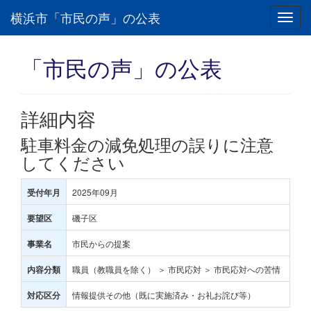
横浜市「市民の声」の公表
Toggl
navig
「市民の声」の公表
詳細内容
駐車料金の減免処理の誤りに注意
してください
2025年09月
受付年月
磯子区
要望区
市民からの提案
事業名
職員（教職員を除く） ＞ 市民応対 ＞ 市民応対への苦情
内容分類
情報提供その他（既に実施済み・お礼お詫び等）
対応区分