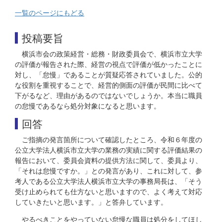
一覧のページにもどる
投稿要旨
横浜市会の政策経営・総務・財政委員会で、横浜市立大学
の評価が報告された際、経営の視点で評価が低かったことに
対し、「怠慢」であることが質疑応答されていました。公的
な役割を重視することで、経営的側面の評価が民間に比べて
下がるなど、理由があるのではないでしょうか。本当に職員
の怠慢であるなら処分対象になると思います。
回答
ご指摘の発言箇所について確認したところ、令和６年度の
公立大学法人横浜市立大学の業務の実績に関する評価結果の
報告において、委員会資料の提供方法に関して、委員より、
「それは怠慢ですか。」との発言があり、これに対して、参
考人である公立大学法人横浜市立大学の事務局長は、「そう
受け止められても仕方ないと思いますので、よく考えて対応
していきたいと思います。」と答弁しています。
やるべきことをやっていない怠慢な職員は処分をしてほし