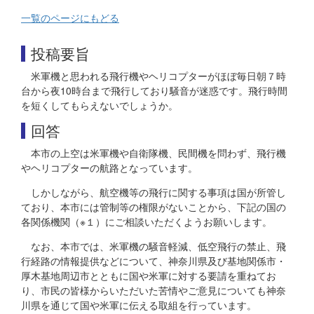
一覧のページにもどる
投稿要旨
米軍機と思われる飛行機やヘリコプターがほぼ毎日朝７時
台から夜10時台まで飛行しており騒音が迷惑です。飛行時間
を短くしてもらえないでしょうか。
回答
本市の上空は米軍機や自衛隊機、民間機を問わず、飛行機
やヘリコプターの航路となっています。
しかしながら、航空機等の飛行に関する事項は国が所管し
ており、本市には管制等の権限がないことから、下記の国の
各関係機関（※１）にご相談いただくようお願いします。
なお、本市では、米軍機の騒音軽減、低空飛行の禁止、飛
行経路の情報提供などについて、神奈川県及び基地関係市・
厚木基地周辺市とともに国や米軍に対する要請を重ねてお
り、市民の皆様からいただいた苦情やご意見についても神奈
川県を通じて国や米軍に伝える取組を行っています。