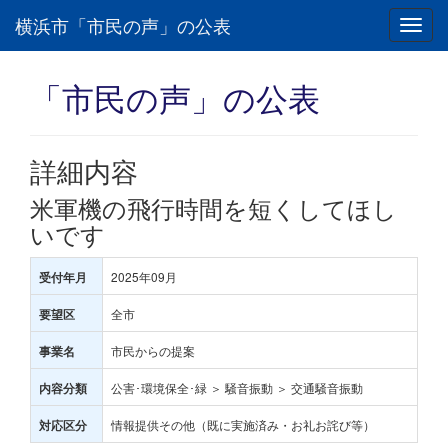
横浜市「市民の声」の公表
Toggl
navig
「市民の声」の公表
詳細内容
米軍機の飛行時間を短くしてほし
いです
2025年09月
受付年月
全市
要望区
市民からの提案
事業名
公害･環境保全･緑 ＞ 騒音振動 ＞ 交通騒音振動
内容分類
情報提供その他（既に実施済み・お礼お詫び等）
対応区分