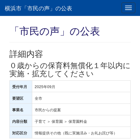
横浜市「市民の声」の公表
Toggl
navig
「市民の声」の公表
詳細内容
０歳からの保育料無償化１年以内に
実施・拡充してください
2025年09月
受付年月
全市
要望区
市民からの提案
事業名
子育て ＞ 保育園 ＞ 保育園料金
内容分類
情報提供その他（既に実施済み・お礼お詫び等）
対応区分