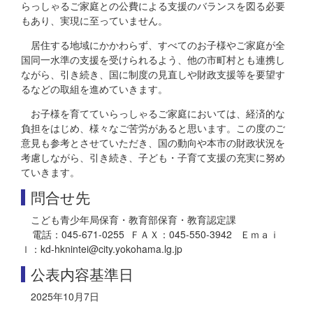
らっしゃるご家庭との公費による支援のバランスを図る必要
もあり、実現に至っていません。
居住する地域にかかわらず、すべてのお子様やご家庭が全
国同一水準の支援を受けられるよう、他の市町村とも連携し
ながら、引き続き、国に制度の見直しや財政支援等を要望す
るなどの取組を進めていきます。
お子様を育てていらっしゃるご家庭においては、経済的な
負担をはじめ、様々なご苦労があると思います。この度のご
意見も参考とさせていただき、国の動向や本市の財政状況を
考慮しながら、引き続き、子ども・子育て支援の充実に努め
ていきます。
問合せ先
こども青少年局保育・教育部保育・教育認定課
電話：045-671-0255 ＦＡＸ：045-550-3942 Ｅｍａｉ
ｌ：kd-hknintei@city.yokohama.lg.jp
公表内容基準日
2025年10月7日