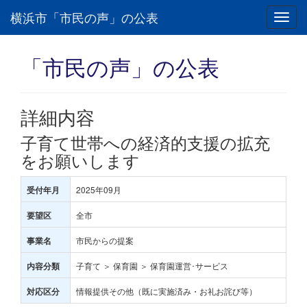
横浜市「市民の声」の公表
Toggl
navig
「市民の声」の公表
詳細内容
子育て世帯への経済的支援の拡充
をお願いします
2025年09月
受付年月
全市
要望区
市民からの提案
事業名
子育て ＞ 保育園 ＞ 保育園運営･サービス
内容分類
情報提供その他（既に実施済み・お礼お詫び等）
対応区分