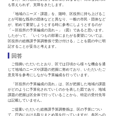
も答えられず、支障をきたします。
「地域のニーズ・課題」を、随時、区役所に持ち上げるこ
とが可能な既存の団体などと異なり、一般の市民・団体など
が、初めて要望しようとする時に参考にしようとするのが
「～区役所の予算編成の流れ～」（図）であると思います。
したがって、「いくつもの部署にまたがる要望については、
区役所の総務課予算調整係で受け付ける」ことを図の中に明
記することが妥当と考えます。
回答
ご指摘いただいたとおり、区では日頃から様々な機会を通
じて地域のニーズや課題の把握に努めており、いただいたご
意見等を参考にしながら予算編成を行っています。
「区役所の予算編成の流れ」は、区が把握した地域の課題
がどのように予算化されていくのかを表した図であり、地域
課題の把握は区全体で行っていることから、特定の受付先等
は記載していません。
ご提案いただいた総務課予算調整係は、区の予算につい
て、庁内における取りまとめ等を行っていますが、各区への