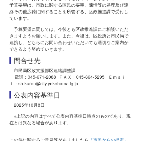
予算要望は、市政に関する区民の要望、陳情等の処理及び連
絡その他広聴に関することを所管する、区政推進課で受付し
ています。
予算要望に関しては、今後とも区政推進課にご相談いただ
きますようお願いします。また、今後は、区役所と市民局で
連携し、どちらにお問い合わせいただいても適切なご案内が
できるよう努めていきます。
問合せ先
市民局区政支援部区連絡調整課
電話：045-671-2088 ＦＡＸ：045-664-5295 Ｅｍａｉ
ｌ：sh-kuren@city.yokohama.lg.jp
公表内容基準日
2025年10月8日
※上記の内容はすべて公表内容基準日時点のものであり、現
在とは異なる場合があります。
この件に関するご意見等がありましたら
「市民からの提案」