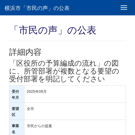
横浜市「市民の声」の公表
Toggl
navig
「市民の声」の公表
詳細内容
「区役所の予算編成の流れ」の図
に、所管部署が複数となる要望の
受付部署を明記してください
2025年09月
受付
年月
全市
要望
区
市民からの提案
事業
名