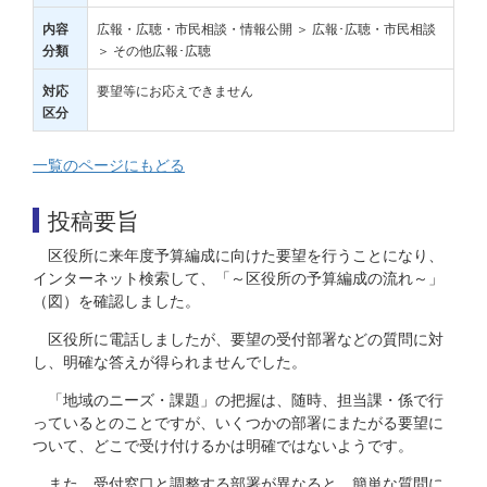
広報・広聴・市民相談・情報公開 ＞ 広報･広聴・市民相談
内容
＞ その他広報･広聴
分類
要望等にお応えできません
対応
区分
一覧のページにもどる
投稿要旨
区役所に来年度予算編成に向けた要望を行うことになり、
インターネット検索して、「～区役所の予算編成の流れ～」
（図）を確認しました。
区役所に電話しましたが、要望の受付部署などの質問に対
し、明確な答えが得られませんでした。
「地域のニーズ・課題」の把握は、随時、担当課・係で行
っているとのことですが、いくつかの部署にまたがる要望に
ついて、どこで受け付けるかは明確ではないようです。
また、受付窓口と調整する部署が異なると、簡単な質問に