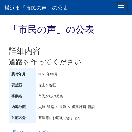
横浜市「市民の声」の公表
Toggl
navig
「市民の声」の公表
詳細内容
道路を作ってください
2025年09月
受付年月
保土ケ谷区
要望区
市民からの提案
事業名
交通･道路 ＞ 道路 ＞ 道路計画･新設
内容分類
要望等にお応えできません
対応区分
一覧のページにもどる