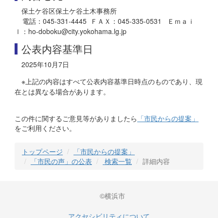
保土ケ谷区保土ケ谷土木事務所
電話：045-331-4445 ＦＡＸ：045-335-0531 Ｅｍａｉ
ｌ：ho-doboku@city.yokohama.lg.jp
公表内容基準日
2025年10月7日
※上記の内容はすべて公表内容基準日時点のものであり、現
在とは異なる場合があります。
この件に関するご意見等がありましたら
「市民からの提案」
をご利用ください。
トップページ
「市民からの提案」
「市民の声」の公表
検索一覧
詳細内容
©横浜市
アクセシビリティについて