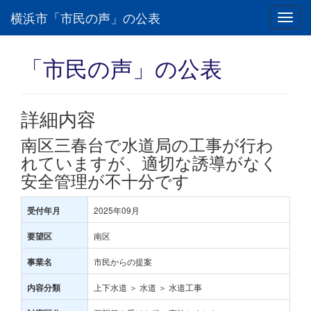
横浜市「市民の声」の公表
Toggl
navig
「市民の声」の公表
詳細内容
南区三春台で水道局の工事が行わ
れていますが、適切な誘導がなく
安全管理が不十分です
2025年09月
受付年月
南区
要望区
市民からの提案
事業名
上下水道 ＞ 水道 ＞ 水道工事
内容分類