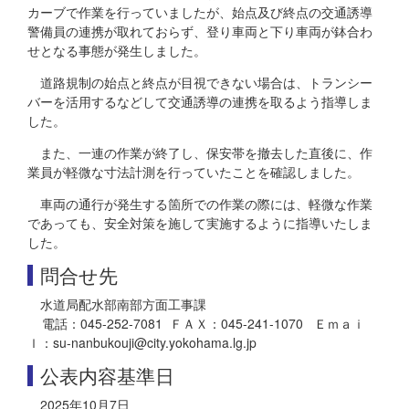
カーブで作業を行っていましたが、始点及び終点の交通誘導
警備員の連携が取れておらず、登り車両と下り車両が鉢合わ
せとなる事態が発生しました。
道路規制の始点と終点が目視できない場合は、トランシー
バーを活用するなどして交通誘導の連携を取るよう指導しま
した。
また、一連の作業が終了し、保安帯を撤去した直後に、作
業員が軽微な寸法計測を行っていたことを確認しました。
車両の通行が発生する箇所での作業の際には、軽微な作業
であっても、安全対策を施して実施するように指導いたしま
した。
問合せ先
水道局配水部南部方面工事課
電話：045-252-7081 ＦＡＸ：045-241-1070 Ｅｍａｉ
ｌ：su-nanbukouji@city.yokohama.lg.jp
公表内容基準日
2025年10月7日