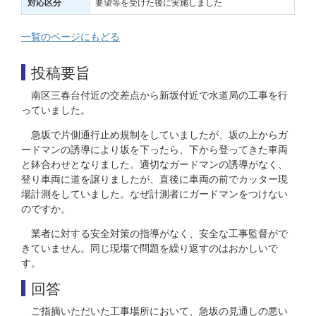
要望等を受けた後に実施しました
対応区分
一覧のページにもどる
投稿要旨
南区三春台付近の交差点から新坂付近で水道局の工事を行
っていました。
急坂で片側通行止め規制をしていましたが、坂の上からガ
ードマンの誘導により坂を下ったら、下から登ってきた車両
と鉢合わせとなりました。適切なガードマンの誘導がなく、
登り車両に道を譲りましたが、直後に車両の前でカッター現
場計測をしていました。なぜ計測者にガードマンをつけない
のですか。
業者に対する安全対策の指導がなく、安全な工事監督がで
きていません。同じ現場で問題を繰り返すのはおかしいで
す。
回答
ご指摘いただいた工事場所において、急坂の見通しの悪い