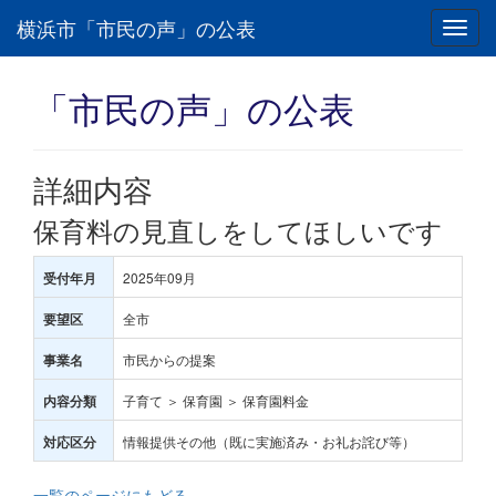
横浜市「市民の声」の公表
Toggl
navig
「市民の声」の公表
詳細内容
保育料の見直しをしてほしいです
2025年09月
受付年月
全市
要望区
市民からの提案
事業名
子育て ＞ 保育園 ＞ 保育園料金
内容分類
情報提供その他（既に実施済み・お礼お詫び等）
対応区分
一覧のページにもどる