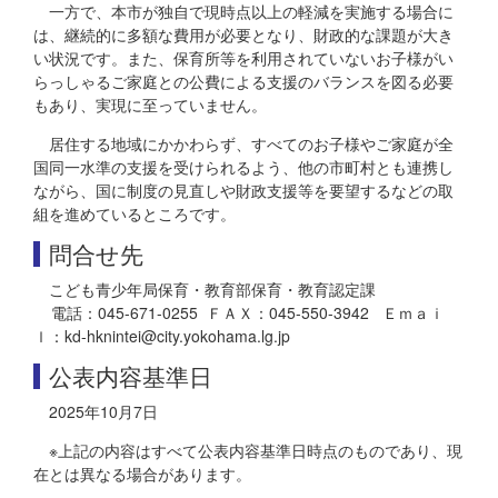
一方で、本市が独自で現時点以上の軽減を実施する場合に
は、継続的に多額な費用が必要となり、財政的な課題が大き
い状況です。また、保育所等を利用されていないお子様がい
らっしゃるご家庭との公費による支援のバランスを図る必要
もあり、実現に至っていません。
居住する地域にかかわらず、すべてのお子様やご家庭が全
国同一水準の支援を受けられるよう、他の市町村とも連携し
ながら、国に制度の見直しや財政支援等を要望するなどの取
組を進めているところです。
問合せ先
こども青少年局保育・教育部保育・教育認定課
電話：045-671-0255 ＦＡＸ：045-550-3942 Ｅｍａｉ
ｌ：kd-hknintei@city.yokohama.lg.jp
公表内容基準日
2025年10月7日
※上記の内容はすべて公表内容基準日時点のものであり、現
在とは異なる場合があります。