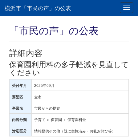
横浜市「市民の声」の公表
Toggl
navig
「市民の声」の公表
詳細内容
保育園利用料の多子軽減を見直して
ください
2025年09月
受付年月
全市
要望区
市民からの提案
事業名
子育て ＞ 保育園 ＞ 保育園料金
内容分類
情報提供その他（既に実施済み・お礼お詫び等）
対応区分