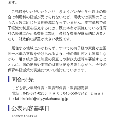
ます。
ご指摘をいただいたとおり、きょうだいが小学生以上の場
合は利用料の軽減が受けられないなど、現状では実際の子ど
もの人数に応じた負担軽減になっていません。本市単独で多
子軽減の制度を拡充するには、既に本市が実施している保育
料の軽減にかかる費用に加え、多額な費用が継続的に必要と
なり、財政的な課題が大きい状況です。
居住する地域にかかわらず、すべてのお子様や家庭が全国
同一水準の支援を受けられるよう、他の市町村とも連携しな
がら、引き続き国に制度の見直しや財政支援等を要望すると
ともに、国の動向や本市の財政状況を考慮しながら、今後の
保育料軽減策の実施について検討していきます。
問合せ先
こども青少年局保育・教育部保育・教育認定課
電話：045-671-0255 ＦＡＸ：045-550-3942 Ｅｍａｉ
ｌ：kd-hknintei@city.yokohama.lg.jp
公表内容基準日
2025年10月7日