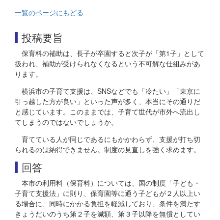
一覧のページにもどる
投稿要旨
保育料の補助は、長子が卒園すると次子が「第1子」として
扱われ、補助が受けられなくなるという不可解な仕組みがあ
ります。
横浜市の子育て支援は、SNSなどでも「冷たい」「東京に
引っ越した方が良い」といった声が多く、本当にその通りだ
と感じています。このままでは、子育て世代が市外へ流出し
てしまうのではないでしょうか。
育てている人が同じであるにもかかわらず、支援が打ち切
られるのは納得できません。制度の見直しを強く求めます。
回答
本市の利用料（保育料）については、国の制度「子ども・
子育て支援法」に則り、保育園等に通う子どもが２人以上い
る場合に、同時にかかる負担を軽減しており、条件を満たす
きょうだいのうち第２子を減額、第３子以降を無償としてい