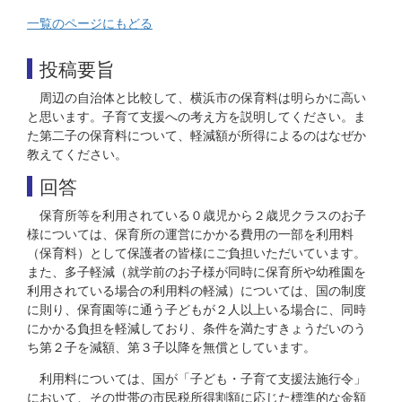
一覧のページにもどる
投稿要旨
周辺の自治体と比較して、横浜市の保育料は明らかに高い
と思います。子育て支援への考え方を説明してください。ま
た第二子の保育料について、軽減額が所得によるのはなぜか
教えてください。
回答
保育所等を利用されている０歳児から２歳児クラスのお子
様については、保育所の運営にかかる費用の一部を利用料
（保育料）として保護者の皆様にご負担いただいています。
また、多子軽減（就学前のお子様が同時に保育所や幼稚園を
利用されている場合の利用料の軽減）については、国の制度
に則り、保育園等に通う子どもが２人以上いる場合に、同時
にかかる負担を軽減しており、条件を満たすきょうだいのう
ち第２子を減額、第３子以降を無償としています。
利用料については、国が「子ども・子育て支援法施行令」
において、その世帯の市民税所得割額に応じた標準的な金額