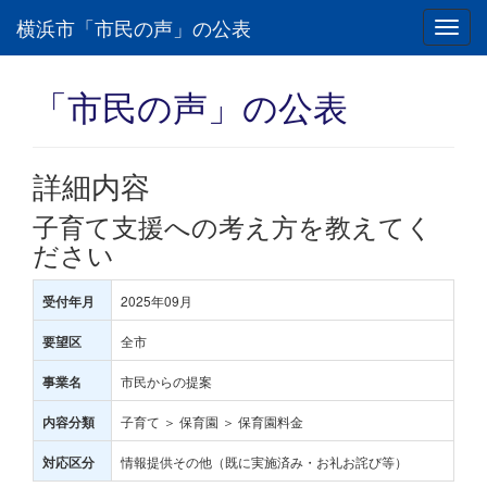
横浜市「市民の声」の公表
Toggl
navig
「市民の声」の公表
詳細内容
子育て支援への考え方を教えてく
ださい
2025年09月
受付年月
全市
要望区
市民からの提案
事業名
子育て ＞ 保育園 ＞ 保育園料金
内容分類
情報提供その他（既に実施済み・お礼お詫び等）
対応区分