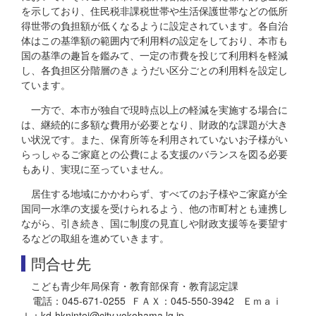
を示しており、住民税非課税世帯や生活保護世帯などの低所
得世帯の負担額が低くなるように設定されています。各自治
体はこの基準額の範囲内で利用料の設定をしており、本市も
国の基準の趣旨を鑑みて、一定の市費を投じて利用料を軽減
し、各負担区分階層のきょうだい区分ごとの利用料を設定し
ています。
一方で、本市が独自で現時点以上の軽減を実施する場合に
は、継続的に多額な費用が必要となり、財政的な課題が大き
い状況です。また、保育所等を利用されていないお子様がい
らっしゃるご家庭との公費による支援のバランスを図る必要
もあり、実現に至っていません。
居住する地域にかかわらず、すべてのお子様やご家庭が全
国同一水準の支援を受けられるよう、他の市町村とも連携し
ながら、引き続き、国に制度の見直しや財政支援等を要望す
るなどの取組を進めていきます。
問合せ先
こども青少年局保育・教育部保育・教育認定課
電話：045-671-0255 ＦＡＸ：045-550-3942 Ｅｍａｉ
ｌ：kd-hknintei@city.yokohama.lg.jp