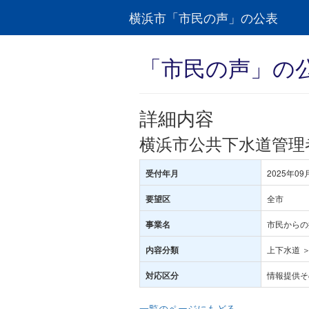
横浜市「市民の声」の公表
「市民の声」の
詳細内容
横浜市公共下水道管理
2025年09
受付年月
全市
要望区
市民からの
事業名
上下水道 ＞
内容分類
情報提供そ
対応区分
一覧のページにもどる