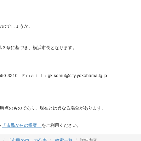
なのでしょうか。
第３条に基づき、横浜市長となります。
-3210 Ｅｍａｉｌ：gk-somu@city.yokohama.lg.jp
日時点のものであり、現在とは異なる場合があります。
ら
「市民からの提案」
をご利用ください。
」
「市民の声」の公表
検索一覧
詳細内容