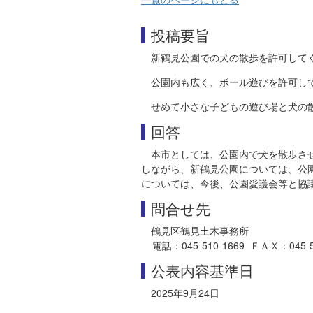
投稿要旨
新鶴見公園での犬の散歩を許可して
公園内も広く、ボール遊びを許可し
せめて小さな子どもの遊び場と犬の
回答
本市としては、公園内で犬を散歩さ
しながら、新鶴見公園については、公
については、今後、公園愛護会等と協
問合せ先
鶴見区鶴見土木事務所
電話：045-510-1669 ＦＡＸ：045-505-
公表内容基準日
2025年9月24日