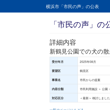
横浜市「市民の声」の公表
「市民の声」の
詳細内容
新鶴見公園での犬の散
2025年08月
受付年月
鶴見区
要望区
市民からの提案
事業名
市民利用施設 ＞ 公園
内容分類
＜最新＞ 検討しまし
対応区分
一覧のページにもどる