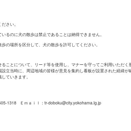
ください。
ているのに犬の散歩は禁止であることは納得できません。
散歩の場所を区分して、犬の散歩を許可してください。
せることについて、リード等を使用し、マナーを守ってご利用いただく
園設立当時に、周辺地域の皆様が意見を集約し看板が設置された経緯が
議していきます。
1318 Ｅｍａｉｌ：tr-doboku@city.yokohama.lg.jp