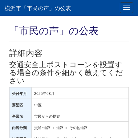
横浜市「市民の声」の公表
Toggl
navig
「市民の声」の公表
詳細内容
交通安全上ポストコーンを設置す
る場合の条件を細かく教えてくだ
さい
2025年08月
受付年月
中区
要望区
市民からの提案
事業名
交通･道路 ＞ 道路 ＞ その他道路
内容分類