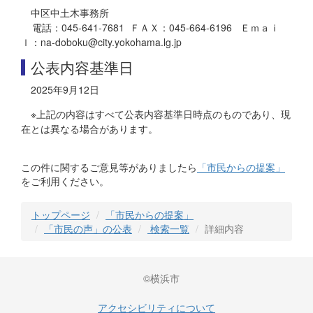
中区中土木事務所
電話：045-641-7681 ＦＡＸ：045-664-6196 Ｅｍａｉ
ｌ：na-doboku@city.yokohama.lg.jp
公表内容基準日
2025年9月12日
※上記の内容はすべて公表内容基準日時点のものであり、現
在とは異なる場合があります。
この件に関するご意見等がありましたら
「市民からの提案」
をご利用ください。
トップページ
「市民からの提案」
「市民の声」の公表
検索一覧
詳細内容
©横浜市
アクセシビリティについて