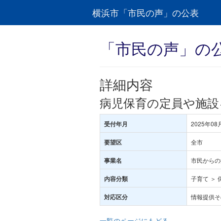
横浜市「市民の声」の公表
「市民の声」の
詳細内容
病児保育の定員や施設
2025年08
受付年月
全市
要望区
市民からの
事業名
子育て ＞ 
内容分類
情報提供そ
対応区分
一覧のページにもどる