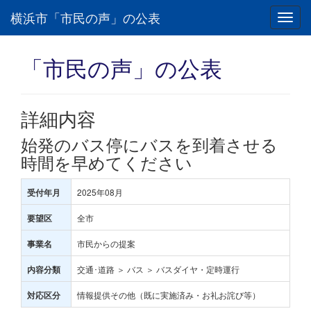
横浜市「市民の声」の公表
Toggl
navig
「市民の声」の公表
詳細内容
始発のバス停にバスを到着させる
時間を早めてください
2025年08月
受付年月
全市
要望区
市民からの提案
事業名
交通･道路 ＞ バス ＞ バスダイヤ・定時運行
内容分類
情報提供その他（既に実施済み・お礼お詫び等）
対応区分