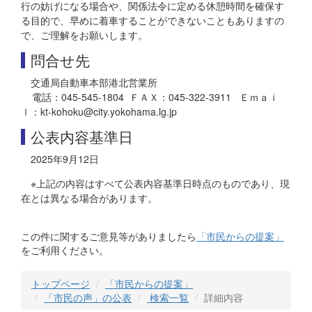
行の妨げになる場合や、関係法令に定める休憩時間を確保す
る目的で、早めに着車することができないこともありますの
で、ご理解をお願いします。
問合せ先
交通局自動車本部港北営業所
電話：045-545-1804 ＦＡＸ：045-322-3911 Ｅｍａｉ
ｌ：kt-kohoku@city.yokohama.lg.jp
公表内容基準日
2025年9月12日
※上記の内容はすべて公表内容基準日時点のものであり、現
在とは異なる場合があります。
この件に関するご意見等がありましたら
「市民からの提案」
をご利用ください。
トップページ
「市民からの提案」
「市民の声」の公表
検索一覧
詳細内容