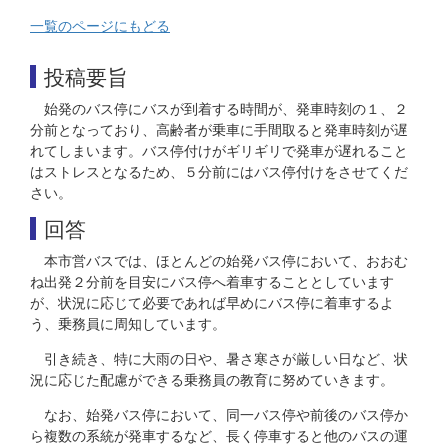
一覧のページにもどる
投稿要旨
始発のバス停にバスが到着する時間が、発車時刻の１、２
分前となっており、高齢者が乗車に手間取ると発車時刻が遅
れてしまいます。バス停付けがギリギリで発車が遅れること
はストレスとなるため、５分前にはバス停付けをさせてくだ
さい。
回答
本市営バスでは、ほとんどの始発バス停において、おおむ
ね出発２分前を目安にバス停へ着車することとしています
が、状況に応じて必要であれば早めにバス停に着車するよ
う、乗務員に周知しています。
引き続き、特に大雨の日や、暑さ寒さが厳しい日など、状
況に応じた配慮ができる乗務員の教育に努めていきます。
なお、始発バス停において、同一バス停や前後のバス停か
ら複数の系統が発車するなど、長く停車すると他のバスの運