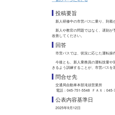
投稿要旨
新人研修中の市営バスに乗り、到着が
新人や教官の問題ではなく、遅刻が
改善してください。
回答
市営バスでは、状況に応じた運転操
今後とも、新人乗務員の運転技量や
きるよう訓練することが、市営バスを
問合せ先
交通局自動車本部滝頭営業所
電話：045-751-5548 ＦＡＸ：045-751-5
公表内容基準日
2025年9月12日