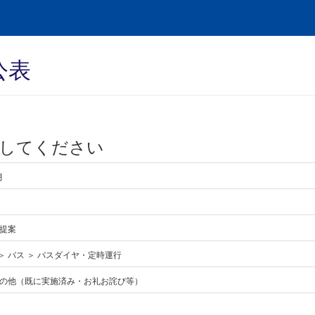
公表
善してください
月
提案
 ＞ バス ＞ バスダイヤ・定時運行
の他（既に実施済み・お礼お詫び等）