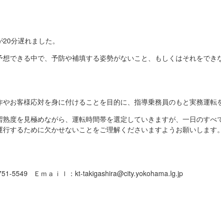
20分遅れました。
予想できる中で、予防や補填する姿勢がないこと、もしくはそれをでき
作やお客様応対を身に付けることを目的に、指導乗務員のもと実務運転
習熟度を見極めながら、運転時間帯を選定していきますが、一日のすべ
運行するために欠かせないことをご理解くださいますようお願いします
549 Ｅｍａｉｌ：kt-takigashira@city.yokohama.lg.jp