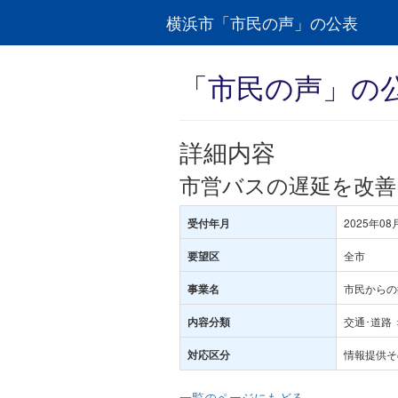
横浜市「市民の声」の公表
「市民の声」の
詳細内容
市営バスの遅延を改
2025年08
受付年月
全市
要望区
市民からの
事業名
交通･道路
内容分類
情報提供そ
対応区分
一覧のページにもどる