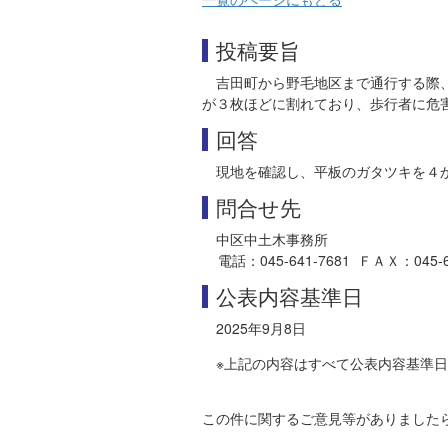
投稿要旨
吉田町から野毛地区まで通行する際
が３枚ほどに割れており、歩行者に危
回答
現地を確認し、平板のガタツキを４
問合せ先
中区中土木事務所
電話：045-641-7681 ＦＡＸ：045-664
公表内容基準日
2025年9月8日
※上記の内容はすべて公表内容基準
この件に関するご意見等がありました