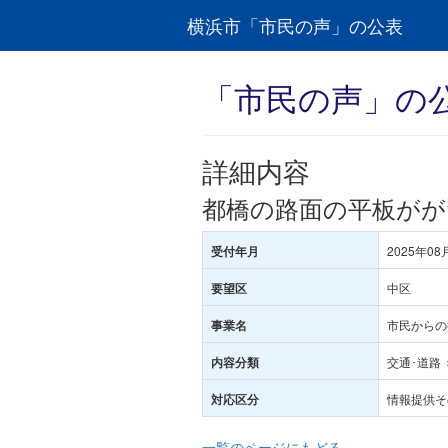
横浜市「市民の声」の公表
「市民の声」の
詳細内容
都橋の路面の平板が
2025年08
受付年月
中区
要望区
市民からの
事業名
交通･道路 
内容分類
情報提供そ
対応区分
一覧のページにもどる