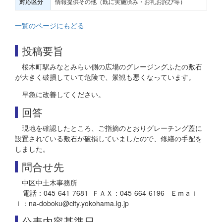
情報提供その他（既に実施済み・お礼お詫び等）
対応区分
一覧のページにもどる
投稿要旨
桜木町駅みなとみらい側の広場のグレージングふたの敷石
が大きく破損していて危険で、景観も悪くなっています。
早急に改善してください。
回答
現地を確認したところ、ご指摘のとおりグレーチング蓋に
設置されている敷石が破損していましたので、修繕の手配を
しました。
問合せ先
中区中土木事務所
電話：045-641-7681 ＦＡＸ：045-664-6196 Ｅｍａｉ
ｌ：na-doboku@city.yokohama.lg.jp
公表内容基準日