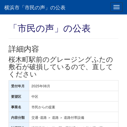
横浜市「市民の声」の公表
Toggl
navig
「市民の声」の公表
詳細内容
桜木町駅前のグレージングふたの
敷石が破損しているので、直して
ください
2025年08月
受付年月
中区
要望区
市民からの提案
事業名
交通･道路 ＞ 道路 ＞ 道路付帯設備
内容分類