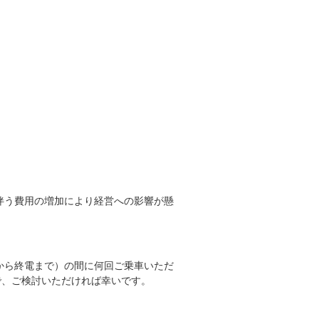
。
伴う費用の増加により経営への影響が懸
から終電まで）の間に何回ご乗車いただ
で、ご検討いただければ幸いです。