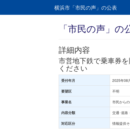
横浜市「市民の声」の公表
「市民の声」の
詳細内容
市営地下鉄で乗車券を
ください
2025年08
受付年月
不明
要望区
市民からの
事業名
交通･道路 
内容分類
情報提供そ
対応区分