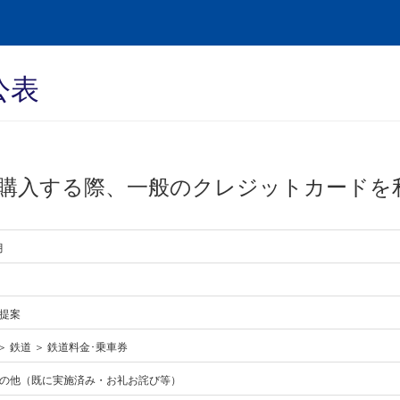
公表
購入する際、一般のクレジットカードを
月
提案
＞ 鉄道 ＞ 鉄道料金･乗車券
の他（既に実施済み・お礼お詫び等）