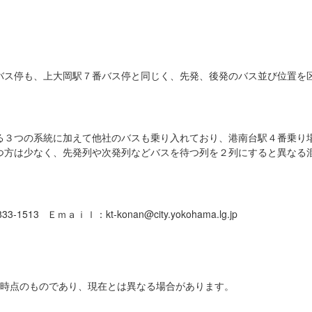
バス停も、上大岡駅７番バス停と同じく、先発、後発のバス並び位置を
る３つの系統に加えて他社のバスも乗り入れており、港南台駅４番乗り場
つ方は少なく、先発列や次発列などバスを待つ列を２列にすると異なる
1513 Ｅｍａｉｌ：kt-konan@city.yokohama.lg.jp
日時点のものであり、現在とは異なる場合があります。