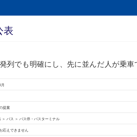
公表
後発列でも明確にし、先に並んだ人が乗車
8月
の提案
路 ＞ バス ＞ バス停・バスターミナル
お応えできません