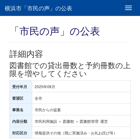
横浜市「市民の声」の公表
Toggl
navig
「市民の声」の公表
詳細内容
図書館での貸出冊数と予約冊数の上
限を増やしてください
2025年08月
受付年月
全市
要望区
市民からの提案
事業名
市民利用施設 ＞ 図書館 ＞ 図書館管理･運営
内容分類
情報提供その他（既に実施済み・お礼お詫び等）
対応区分