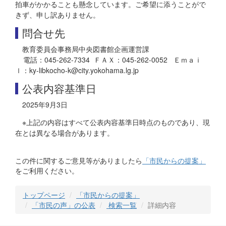
拍車がかかることも懸念しています。ご希望に添うことがで
きず、申し訳ありません。
問合せ先
教育委員会事務局中央図書館企画運営課
電話：045-262-7334 ＦＡＸ：045-262-0052 Ｅｍａｉ
ｌ：ky-libkocho-k@city.yokohama.lg.jp
公表内容基準日
2025年9月3日
※上記の内容はすべて公表内容基準日時点のものであり、現
在とは異なる場合があります。
この件に関するご意見等がありましたら
「市民からの提案」
をご利用ください。
トップページ
「市民からの提案」
「市民の声」の公表
検索一覧
詳細内容