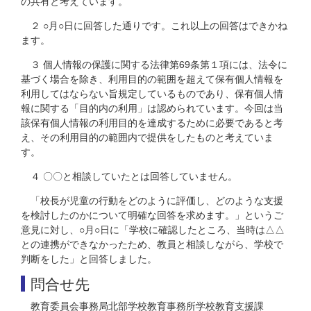
の共有と考えています。
２ ○月○日に回答した通りです。これ以上の回答はできかね
ます。
３ 個人情報の保護に関する法律第69条第１項には、法令に
基づく場合を除き、利用目的の範囲を超えて保有個人情報を
利用してはならない旨規定しているものであり、保有個人情
報に関する「目的内の利用」は認められています。今回は当
該保有個人情報の利用目的を達成するために必要であると考
え、その利用目的の範囲内で提供をしたものと考えていま
す。
４ 〇〇と相談していたとは回答していません。
「校長が児童の行動をどのように評価し、どのような支援
を検討したのかについて明確な回答を求めます。」というご
意見に対し、○月○日に「学校に確認したところ、当時は△△
との連携ができなかったため、教員と相談しながら、学校で
判断をした」と回答しました。
問合せ先
教育委員会事務局北部学校教育事務所学校教育支援課