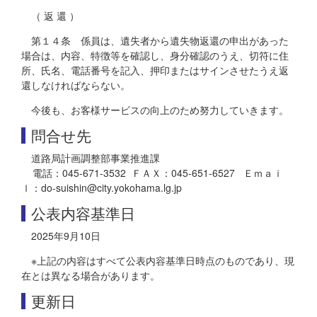
（ 返 還 ）
第１４条 係員は、遺失者から遺失物返還の申出があった
場合は、内容、特徴等を確認し、身分確認のうえ、切符に住
所、氏名、電話番号を記入、押印またはサインさせたうえ返
還しなければならない。
今後も、お客様サービスの向上のため努力していきます。
問合せ先
道路局計画調整部事業推進課
電話：045-671-3532 ＦＡＸ：045-651-6527 Ｅｍａｉ
ｌ：do-suishin@city.yokohama.lg.jp
公表内容基準日
2025年9月10日
※上記の内容はすべて公表内容基準日時点のものであり、現
在とは異なる場合があります。
更新日