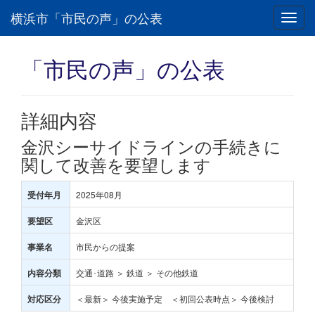
横浜市「市民の声」の公表
Toggl
navig
「市民の声」の公表
詳細内容
金沢シーサイドラインの手続きに
関して改善を要望します
2025年08月
受付年月
金沢区
要望区
市民からの提案
事業名
交通･道路 ＞ 鉄道 ＞ その他鉄道
内容分類
＜最新＞ 今後実施予定 ＜初回公表時点＞ 今後検討
対応区分