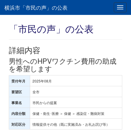
横浜市「市民の声」の公表
Toggl
navig
「市民の声」の公表
詳細内容
男性へのHPVワクチン費用の助成
を希望します
2025年08月
受付年月
全市
要望区
市民からの提案
事業名
保健・衛生･医療 ＞ 保健 ＞ 感染症・難病対策
内容分類
情報提供その他（既に実施済み・お礼お詫び等）
対応区分