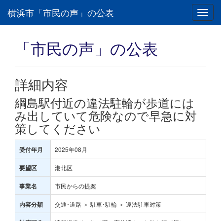
横浜市「市民の声」の公表
Toggl
navig
「市民の声」の公表
詳細内容
綱島駅付近の違法駐輪が歩道には
み出していて危険なので早急に対
策してください
2025年08月
受付年月
港北区
要望区
市民からの提案
事業名
交通･道路 ＞ 駐車･駐輪 ＞ 違法駐車対策
内容分類