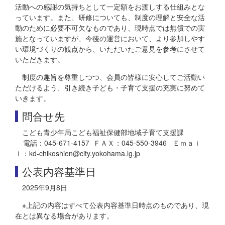
活動への感謝の気持ちとして一定額をお渡しする仕組みとな
っています。また、研修についても、制度の理解と安全な活
動のために必要不可欠なものであり、現時点では無償での実
施となっていますが、今後の運営において、より参加しやす
い環境づくりの観点から、いただいたご意見を参考にさせて
いただきます。
制度の趣旨を尊重しつつ、会員の皆様に安心してご活動い
ただけるよう、引き続き子ども・子育て支援の充実に努めて
いきます。
問合せ先
こども青少年局こども福祉保健部地域子育て支援課
電話：045-671-4157 ＦＡＸ：045-550-3946 Ｅｍａｉ
ｌ：kd-chikoshien@city.yokohama.lg.jp
公表内容基準日
2025年9月8日
※上記の内容はすべて公表内容基準日時点のものであり、現
在とは異なる場合があります。