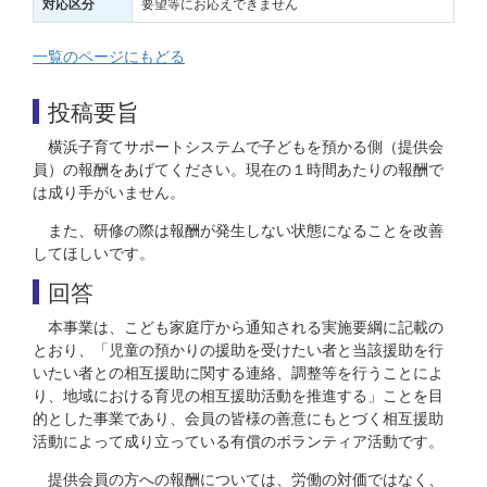
要望等にお応えできません
対応区分
一覧のページにもどる
投稿要旨
横浜子育てサポートシステムで子どもを預かる側（提供会
員）の報酬をあげてください。現在の１時間あたりの報酬で
は成り手がいません。
また、研修の際は報酬が発生しない状態になることを改善
してほしいです。
回答
本事業は、こども家庭庁から通知される実施要綱に記載の
とおり、「児童の預かりの援助を受けたい者と当該援助を行
いたい者との相互援助に関する連絡、調整等を行うことによ
り、地域における育児の相互援助活動を推進する」ことを目
的とした事業であり、会員の皆様の善意にもとづく相互援助
活動によって成り立っている有償のボランティア活動です。
提供会員の方への報酬については、労働の対価ではなく、