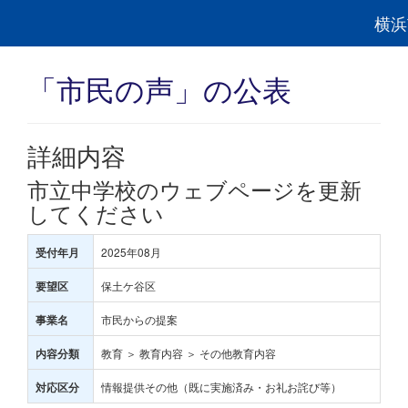
横浜
「市民の声」の公表
詳細内容
市立中学校のウェブページを更新
してください
2025年08月
受付年月
保土ケ谷区
要望区
市民からの提案
事業名
教育 ＞ 教育内容 ＞ その他教育内容
内容分類
情報提供その他（既に実施済み・お礼お詫び等）
対応区分