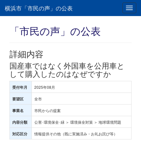
横浜市「市民の声」の公表
Toggl
navig
「市民の声」の公表
詳細内容
国産車ではなく外国車を公用車と
して購入したのはなぜですか
2025年08月
受付年月
全市
要望区
市民からの提案
事業名
公害･環境保全･緑 ＞ 環境保全対策 ＞ 地球環境問題
内容分類
情報提供その他（既に実施済み・お礼お詫び等）
対応区分