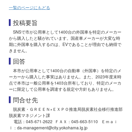
一覧のページにもどる
投稿要旨
SNSで市が公用車として1400台の外国車を特定のメーカー
から購入したと騒がれています。国産車メーカーが大変な時
期に外国車を購入するのは、EVであることが理由でも納得で
きません。
回答
本市が公用車として1400台の自動車（外国車）を特定のメ
ーカーから購入した事実はありません。また、2023年度末時
点で本市は一般公用車を1403台所有しており、特定のメーカ
ーに限定して公用車を調達する規定や方針もありません。
問合せ先
脱炭素・ＧＲＥＥＮ×ＥＸＰＯ推進局脱炭素社会移行推進部
脱炭素マネジメント課
電話：045-671-2622 ＦＡＸ：045-663-5110 Ｅｍａｉ
ｌ：da-management@city.yokohama.lg.jp