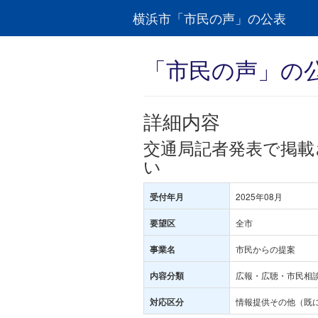
横浜市「市民の声」の公表
「市民の声」の
詳細内容
交通局記者発表で掲載
い
2025年08月
受付年月
全市
要望区
市民からの提案
事業名
広報・広聴・市民相談
内容分類
情報提供その他（既
対応区分