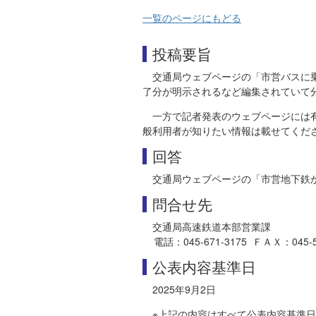
一覧のページにもどる
投稿要旨
交通局ウェブページの「市営バスに
了分が明示されるなど編集されていて
一方で記者発表のウェブページには
般利用者が知りたい情報は載せてくだ
回答
交通局ウェブページの「市営地下鉄
問合せ先
交通局高速鉄道本部営業課
電話：045-671-3175 ＦＡＸ：045-550-
公表内容基準日
2025年9月2日
※上記の内容はすべて公表内容基準