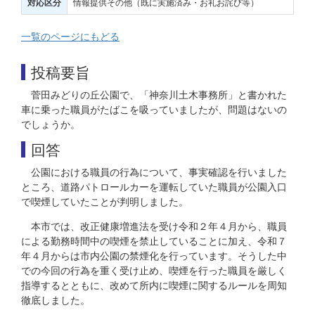
情報提供その他（既に実施済み・お礼お詫び等）
対応区分
一覧のページにもどる
投稿要旨
菅田みどりの丘公園で、「神奈川土木事務所」と書かれた
車に乗った職員がたばこを吸っていましたが、問題はないの
でしょうか。
回答
公園における職員の行為について、事実確認を行いました
ところ、道路パトロールカーを運転していた職員が公園入口
で喫煙していたことが判明しました。
本市では、改正健康増進法を受け令和２年４月から、職員
による勤務時間中の喫煙を禁止していることに加え、令和７
年４月からは市内公園の禁煙化を行っています。そうした中
での今回の行為を重く受け止め、喫煙を行った職員を厳しく
指導するとともに、改めて所内に喫煙に関するルールを周知
徹底しました。