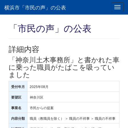
横浜市「市民の声」の公表
Toggl
navig
「市民の声」の公表
詳細内容
「神奈川土木事務所」と書かれた車
に乗った職員がたばこを吸ってい
ました
2025年08月
受付年月
神奈川区
要望区
市民からの提案
事業名
職員（教職員を除く） ＞ 職員の不祥事 ＞ 職員の不祥事
内容分類