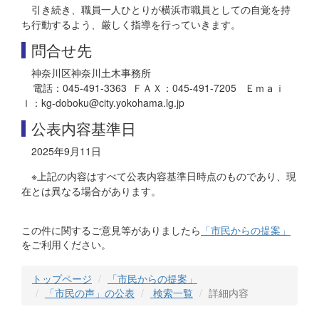
引き続き、職員一人ひとりが横浜市職員としての自覚を持
ち行動するよう、厳しく指導を行っていきます。
問合せ先
神奈川区神奈川土木事務所
電話：045-491-3363 ＦＡＸ：045-491-7205 Ｅｍａｉ
ｌ：kg-doboku@city.yokohama.lg.jp
公表内容基準日
2025年9月11日
※上記の内容はすべて公表内容基準日時点のものであり、現
在とは異なる場合があります。
この件に関するご意見等がありましたら
「市民からの提案」
をご利用ください。
トップページ
「市民からの提案」
「市民の声」の公表
検索一覧
詳細内容