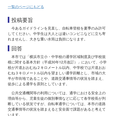
一覧のページにもどる
投稿要旨
今あるガイドラインを見直し、自転車登校を夏季のみ許可
してください。中学生は大人とは違いコンビニなどに立ち寄
れませんし、大きな重い水筒は負担になります。
回答
本市では「横浜市立小・中学校の通学区域制度及び学校規
模に関する基本方針（平成30年12月改訂）」において、小学
校が片道おおむね２キロメートル以内、中学校では片道おお
むね３キロメートル以内を望ましい通学距離とし、市域の大
半が市街地であることや、道路交通事情等の状況を踏まえ、
徒歩による通学を原則としています。
公共交通機関等の利用については、通学における安全上の
理由等から、児童生徒の個別事情などに応じて各学校長が判
断している状況ですが、自転車通学については、本市の道路
交通事情等の状況を踏まえると安全面で課題があると考えて
います。