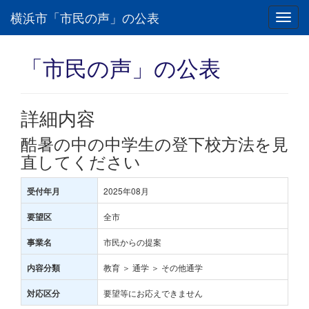
横浜市「市民の声」の公表
Toggl
navig
「市民の声」の公表
詳細内容
酷暑の中の中学生の登下校方法を見
直してください
2025年08月
受付年月
全市
要望区
市民からの提案
事業名
教育 ＞ 通学 ＞ その他通学
内容分類
要望等にお応えできません
対応区分