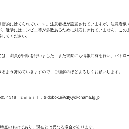
常習的に捨てられています。注意看板が設置されていますが、注意看板
が、近隣にはコンビニ等が多数あるために対応しきれていません。この
善してください。
ては、職員が回収を行いました。また警察にも情報共有を行い、パトロ
きるよう努めていきますので、ご理解のほどよろしくお願いします。
1318 Ｅｍａｉｌ：tr-doboku@city.yokohama.lg.jp
日時点のものであり、現在とは異なる場合があります。