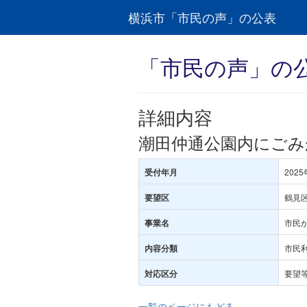
横浜市「市民の声」の公表
「市民の声」の
詳細内容
潮田仲通公園内にごみ
2025
受付年月
鶴見
要望区
市民
事業名
市民利
内容分類
要望
対応区分
一覧のページにもどる