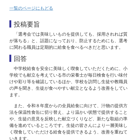
一覧のページにもどる
投稿要旨
「選考会では美味しいものを提供しても、採用されれば質
が落ちる」と、話題になっており、防止するためにも、選考
に関わる職員は定期的に給食を食べるべきだと思います。
回答
中学校給食を安全に美味しく喫食していただくために、小
学校でも献立を考えている市の栄養士が毎日検食を行い味付
けや彩り等を確認しているほか、学校を訪問し生徒や教職員
の声を聞き、生徒が食べやすい献立となるよう改善をしてい
ます。
また、令和８年度からの全員給食に向けて、汁物の提供方
法を保温性食缶に切り替え、より温かい状態で提供すること
や、生徒の意見を反映した献立づくりなど、新たな取組の準
備を進めているところです。生徒の皆さんにより一層美味し
く喫食していただける給食を提供できるよう、改善を重ねて
いきます。