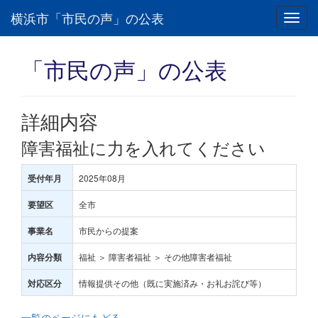
横浜市「市民の声」の公表
Toggl
navig
「市民の声」の公表
詳細内容
障害福祉に力を入れてください
2025年08月
受付年月
全市
要望区
市民からの提案
事業名
福祉 ＞ 障害者福祉 ＞ その他障害者福祉
内容分類
情報提供その他（既に実施済み・お礼お詫び等）
対応区分
一覧のページにもどる