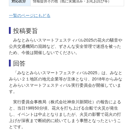
情報提供その他（既に実施済み・お礼お詫び等）
対応区分
一覧のページにもどる
投稿要旨
みなとみらいスマートフェスティバル2025の花火の騒音や
公共交通機関の混雑など、ずさんな安全管理で迷惑を被った
ため、今後は開催しないでください。
回答
「みなとみらいスマートフェスティバル2025」は、みなと
みらい２１地区の地元企業等が主体となり、2018年からみな
とみらいスマートフェスティバル実行委員会が開催していま
す。
実行委員会事務局（株式会社神奈川新聞社）の報告による
と、当日19時50分頃、花火を打ち上げる台船で火災が発生
し、イベントは中止となりましたが、火災の影響で花火の打
上げが深夜まで断続的に続いてしまう事態となったというこ
とです。