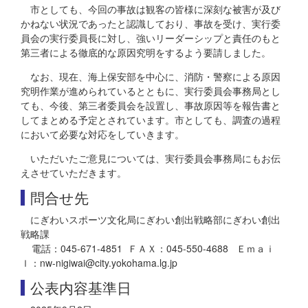
市としても、今回の事故は観客の皆様に深刻な被害が及び
かねない状況であったと認識しており、事故を受け、実行委
員会の実行委員長に対し、強いリーダーシップと責任のもと
第三者による徹底的な原因究明をするよう要請しました。
なお、現在、海上保安部を中心に、消防・警察による原因
究明作業が進められているとともに、実行委員会事務局とし
ても、今後、第三者委員会を設置し、事故原因等を報告書と
してまとめる予定とされています。市としても、調査の過程
において必要な対応をしていきます。
いただいたご意見については、実行委員会事務局にもお伝
えさせていただきます。
問合せ先
にぎわいスポーツ文化局にぎわい創出戦略部にぎわい創出
戦略課
電話：045-671-4851 ＦＡＸ：045-550-4688 Ｅｍａｉ
ｌ：nw-nigiwai@city.yokohama.lg.jp
公表内容基準日