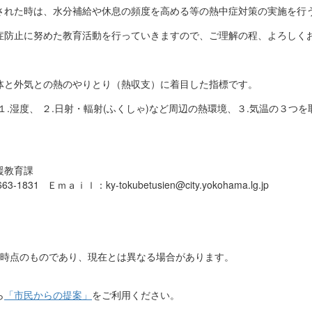
された時は、水分補給や休息の頻度を高める等の熱中症対策の実施を行
症防止に努めた教育活動を行っていきますので、ご理解の程、よろしく
体と外気との熱のやりとり（熱収支）に着目した指標です。
１.湿度、 ２.日射・輻射(ふくしゃ)など周辺の熱環境、３.気温の３つ
援教育課
1831 Ｅｍａｉｌ：ky-tokubetusien@city.yokohama.lg.jp
日時点のものであり、現在とは異なる場合があります。
ら
「市民からの提案」
をご利用ください。