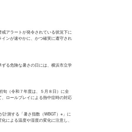
警戒アラートが発令されている状況下に
ラインが速やかに、かつ確実に遵守され
。
準ずる危険な暑さの日には、横浜市立学
初旬（令和７年度は、５月８日）に全
て、ロールプレイによる熱中症時の対応
計測する「暑さ指数（WBGT）※」に
変化による温度や湿度の変化に注意し、