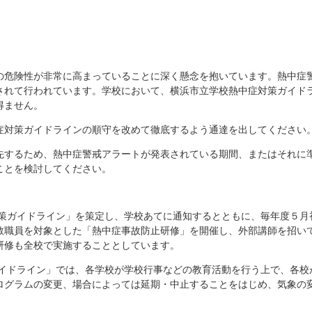
の危険性が非常に高まっていることに深く懸念を抱いています。熱中症
されて行われています。学校において、横浜市立学校熱中症対策ガイド
得ません。
症対策ガイドラインの順守を改めて徹底するよう通達を出してください
先するため、熱中症警戒アラートが発表されている期間、またはそれに
ことを検討してください。
対策ガイドライン」を策定し、学校あてに通知するとともに、毎年度５月
教職員を対象とした「熱中症事故防止研修」を開催し、外部講師を招い
研修も全校で実施することとしています。
イドライン」では、各学校が学校行事などの教育活動を行う上で、各校が
ログラムの変更、場合によっては延期・中止することをはじめ、気象の