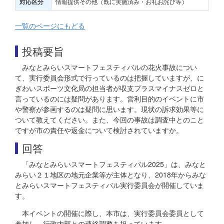
情報提供その他（既に実施済み・お礼お詫び等）
対応区分
一覧のページにもどる
投稿要旨
みなとみらいスマートフェスティバルの花火事故につい
て、実行委員会形式で行っているのは把握していますが、に
ぎわいスポーツ文化局の担当者が収支プラスマイナスゼロと
言っているのには疑問があります。営利目的のイベントに市
や警察が参画するのは疑問に思います。現状の訴求効果等に
ついて教えてください。また、今回の事故は調査中とのこと
ですが市の責任や返金について検討されていますか。
回答
「みなとみらいスマートフェスティバル2025」は、みなと
みらい２１地区の地元企業等が主体となり、2018年からみな
とみらいスマートフェスティバル実行委員会が開催していま
す。
本イベントの開催に際し、本市は、実行委員会委員として
参加し、行政内部との連絡調整を担っています。