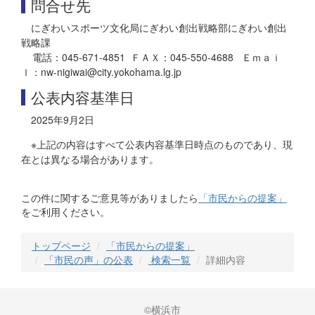
問合せ先
にぎわいスポーツ文化局にぎわい創出戦略部にぎわい創出
戦略課
電話：045-671-4851 ＦＡＸ：045-550-4688 Ｅｍａｉ
ｌ：nw-nigiwai@city.yokohama.lg.jp
公表内容基準日
2025年9月2日
※上記の内容はすべて公表内容基準日時点のものであり、現
在とは異なる場合があります。
この件に関するご意見等がありましたら
「市民からの提案」
をご利用ください。
トップページ
「市民からの提案」
「市民の声」の公表
検索一覧
詳細内容
©横浜市