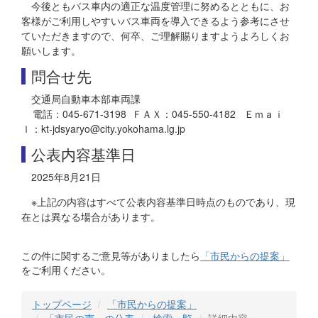
今後ともバス車内の適正な温度管理に努めるとともに、お
客様がご利用しやすいバス車両を導入できるよう参考にさせ
ていただきますので、何卒、ご理解賜りますようよろしくお
願いします。
問合せ先
交通局自動車本部車両課
電話：045-671-3198 ＦＡＸ：045-550-4182 Ｅｍａｉ
ｌ：kt-jdsyaryo@city.yokohama.lg.jp
公表内容基準日
2025年8月21日
※上記の内容はすべて公表内容基準日時点のものであり、現
在とは異なる場合があります。
この件に関するご意見等がありましたら
「市民からの提案」
をご利用ください。
トップページ
「市民からの提案」