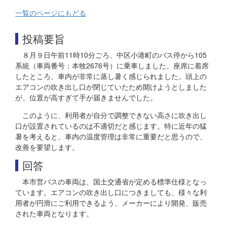
一覧のページにもどる
投稿要旨
８月９日午前11時10分ごろ、中区小港町のバス停から105
系統（車両番号：本牧2676号）に乗車しました。座席に着席
したところ、車内が非常に蒸し暑く感じられました。頭上の
エアコンの吹き出し口が閉じていたため開けようとしました
が、位置が高すぎて手が届きませんでした。
このように、利用者が自分で調整できない高さに吹き出し
口が設置されているのは不適切だと感じます。特に近年の猛
暑を考えると、車内の温度管理は非常に重要だと思うので、
改善を要望します。
回答
本市営バスの車両は、国土交通省が定める標準仕様となっ
ています。エアコンの吹き出し口につきましても、様々な利
用者が円滑にご利用できるよう、メーカーにより開発、販売
された車両となります。