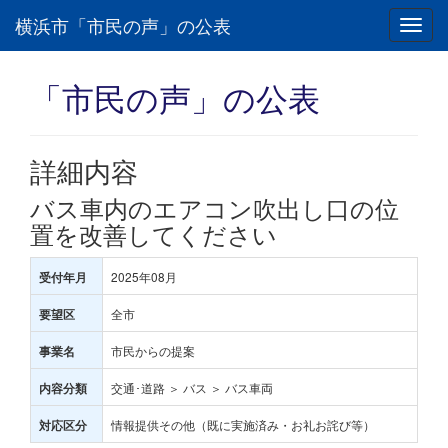
横浜市「市民の声」の公表
Toggl
navig
「市民の声」の公表
詳細内容
バス車内のエアコン吹出し口の位
置を改善してください
2025年08月
受付年月
全市
要望区
市民からの提案
事業名
交通･道路 ＞ バス ＞ バス車両
内容分類
情報提供その他（既に実施済み・お礼お詫び等）
対応区分