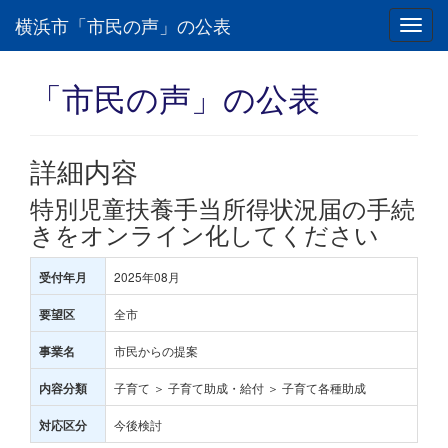
横浜市「市民の声」の公表
Toggl
navig
「市民の声」の公表
詳細内容
特別児童扶養手当所得状況届の手続
きをオンライン化してください
2025年08月
受付年月
全市
要望区
市民からの提案
事業名
子育て ＞ 子育て助成・給付 ＞ 子育て各種助成
内容分類
今後検討
対応区分