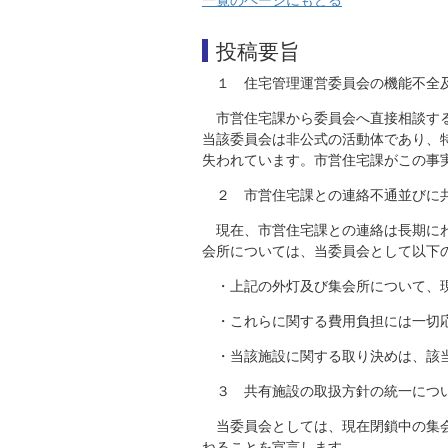
投稿要旨
１ 住宅管理運営委員会の機能不全
市営住宅課から委員会へ直接相談す
当該委員会は非公式の活動体であり、
失われています。市営住宅課がこの事
２ 市営住宅課との連絡不通並びに
現在、市営住宅課との連絡は長期に
会所については、当委員会として以下
・上記の外灯及び集会所について、
・これらに関する費用負担には一切
・当該施設に関する取り決めは、該
３ 共有施設の取扱方針の統一につ
当委員会としては、現在閉鎖中の集
ねることを宣言します。