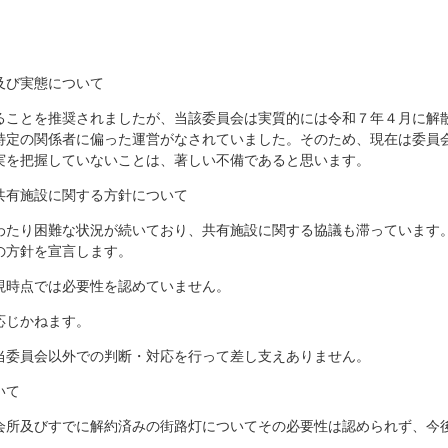
及び実態について
ることを推奨されましたが、当該委員会は実質的には令和７年４月に解
特定の関係者に偏った運営がなされていました。そのため、現在は委員
実を把握していないことは、著しい不備であると思います。
共有施設に関する方針について
わたり困難な状況が続いており、共有施設に関する協議も滞っています
の方針を宣言します。
現時点では必要性を認めていません。
応じかねます。
当委員会以外での判断・対応を行って差し支えありません。
いて
会所及びすでに解約済みの街路灯についてその必要性は認められず、今