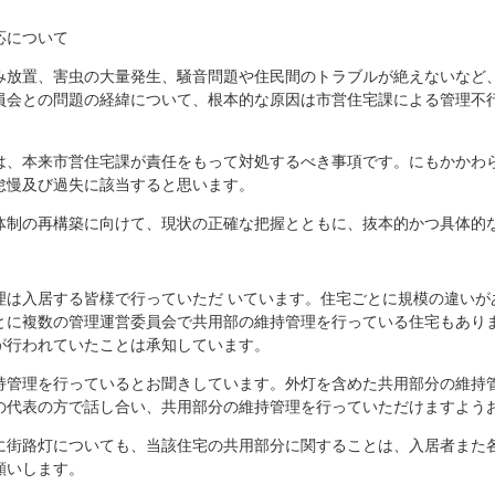
応について
み放置、害虫の大量発生、騒音問題や住民間のトラブルが絶えないなど
員会との問題の経緯について、根本的な原因は市営住宅課による管理不
は、本来市営住宅課が責任をもって対処するべき事項です。にもかかわ
怠慢及び過失に該当すると思います。
体制の再構築に向けて、現状の正確な把握とともに、抜本的かつ具体的
理は入居する皆様で行っていただ いています。住宅ごとに規模の違いが
とに複数の管理運営委員会で共用部の維持管理を行っている住宅もあり
が行われていたことは承知しています。
持管理を行っているとお聞きしています。外灯を含めた共用部分の維持
の代表の方で話し合い、共用部分の維持管理を行っていただけますよう
に街路灯についても、当該住宅の共用部分に関することは、入居者また
願いします。