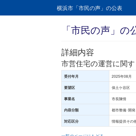
横浜市「市民の声」の公表
「市民の声」の
詳細内容
市営住宅の運営に関す
2025年08月
受付年月
保土ケ谷区
要望区
市長陳情
事業名
都市整備･開発
内容分類
情報提供その
対応区分
一覧のページにもどる