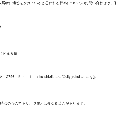
入居者に迷惑をかけていると思われる行為についてのお問い合わせは、
所
横浜ビル８階
756 Ｅｍａｉｌ：kc-shieijutaku@city.yokohama.lg.jp
日時点のものであり、現在とは異なる場合があります。