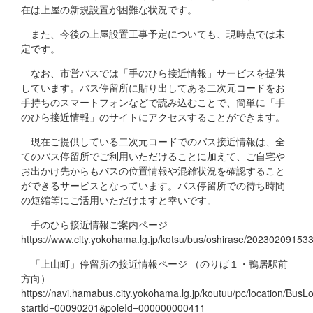
在は上屋の新規設置が困難な状況です。
また、今後の上屋設置工事予定についても、現時点では未
定です。
なお、市営バスでは「手のひら接近情報」サービスを提供
しています。バス停留所に貼り出してある二次元コードをお
手持ちのスマートフォンなどで読み込むことで、簡単に「手
のひら接近情報」のサイトにアクセスすることができます。
現在ご提供している二次元コードでのバス接近情報は、全
てのバス停留所でご利用いただけることに加えて、ご自宅や
お出かけ先からもバスの位置情報や混雑状況を確認すること
ができるサービスとなっています。バス停留所での待ち時間
の短縮等にご活用いただけますと幸いです。
手のひら接近情報ご案内ページ
https://www.city.yokohama.lg.jp/kotsu/bus/oshirase/20230209153
「上山町」停留所の接近情報ページ （のりば１・鴨居駅前
方向）
https://navi.hamabus.city.yokohama.lg.jp/koutuu/pc/location/Bus
startId=00090201&poleId=000000000411