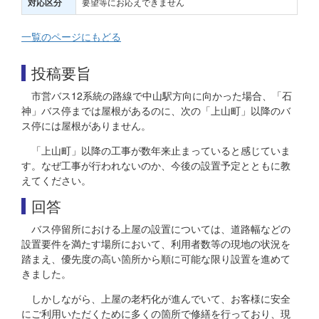
要望等にお応えできません
対応区分
一覧のページにもどる
投稿要旨
市営バス12系統の路線で中山駅方向に向かった場合、「石
神」バス停までは屋根があるのに、次の「上山町」以降のバ
ス停には屋根がありません。
「上山町」以降の工事が数年来止まっていると感じていま
す。なぜ工事が行われないのか、今後の設置予定とともに教
えてください。
回答
バス停留所における上屋の設置については、道路幅などの
設置要件を満たす場所において、利用者数等の現地の状況を
踏まえ、優先度の高い箇所から順に可能な限り設置を進めて
きました。
しかしながら、上屋の老朽化が進んでいて、お客様に安全
にご利用いただくために多くの箇所で修繕を行っており、現