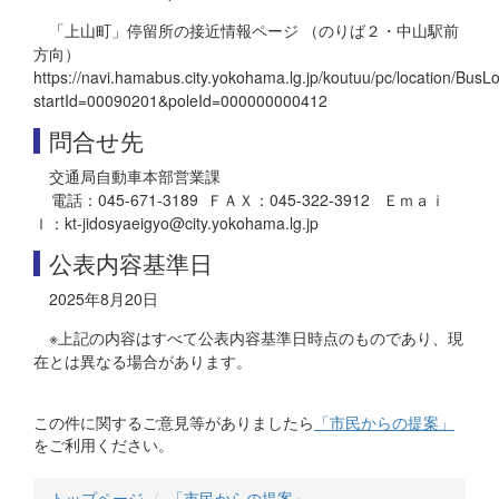
「上山町」停留所の接近情報ページ （のりば２・中山駅前
方向）
https://navi.hamabus.city.yokohama.lg.jp/koutuu/pc/location/Bus
startId=00090201&poleId=000000000412
問合せ先
交通局自動車本部営業課
電話：045-671-3189 ＦＡＸ：045-322-3912 Ｅｍａｉ
ｌ：kt-jidosyaeigyo@city.yokohama.lg.jp
公表内容基準日
2025年8月20日
※上記の内容はすべて公表内容基準日時点のものであり、現
在とは異なる場合があります。
この件に関するご意見等がありましたら
「市民からの提案」
をご利用ください。
トップページ
「市民からの提案」