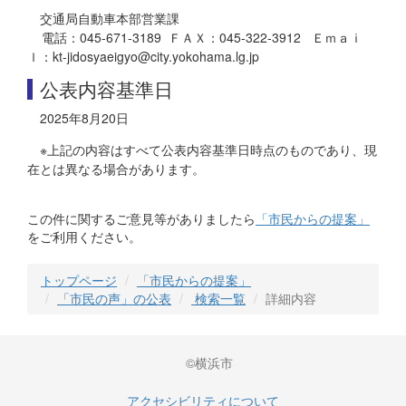
交通局自動車本部営業課
電話：045-671-3189 ＦＡＸ：045-322-3912 Ｅｍａｉ
ｌ：kt-jidosyaeigyo@city.yokohama.lg.jp
公表内容基準日
2025年8月20日
※上記の内容はすべて公表内容基準日時点のものであり、現
在とは異なる場合があります。
この件に関するご意見等がありましたら
「市民からの提案」
をご利用ください。
トップページ
「市民からの提案」
「市民の声」の公表
検索一覧
詳細内容
©横浜市
アクセシビリティについて