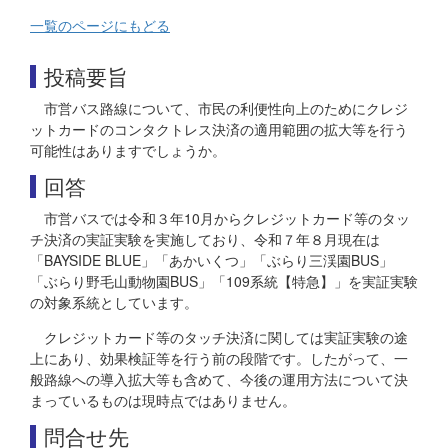
一覧のページにもどる
投稿要旨
市営バス路線について、市民の利便性向上のためにクレジ
ットカードのコンタクトレス決済の適用範囲の拡大等を行う
可能性はありますでしょうか。
回答
市営バスでは令和３年10月からクレジットカード等のタッ
チ決済の実証実験を実施しており、令和７年８月現在は
「BAYSIDE BLUE」「あかいくつ」「ぶらり三渓園BUS」
「ぶらり野毛山動物園BUS」「109系統【特急】」を実証実験
の対象系統としています。
クレジットカード等のタッチ決済に関しては実証実験の途
上にあり、効果検証等を行う前の段階です。したがって、一
般路線への導入拡大等も含めて、今後の運用方法について決
まっているものは現時点ではありません。
問合せ先