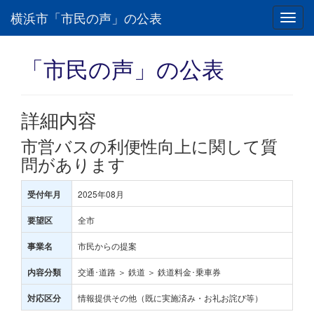
横浜市「市民の声」の公表
Toggl
navig
「市民の声」の公表
詳細内容
市営バスの利便性向上に関して質
問があります
2025年08月
受付年月
全市
要望区
市民からの提案
事業名
交通･道路 ＞ 鉄道 ＞ 鉄道料金･乗車券
内容分類
情報提供その他（既に実施済み・お礼お詫び等）
対応区分